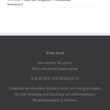
16.03.2020
|
Neues und Neuigkeiten
|
0 Kommentare
Weiterlesen
Reise-Insel
Wir beraten Sie gerne:
Mail: info@reise-insel-saal.de
WICHTIGE INFORMATION
Aufgrund der aktuellen Situation sehen wir uns gezwungen,
für jede Beratung und Buchung ein nichterstattbares
Beratungsentgelt zu nehmen.