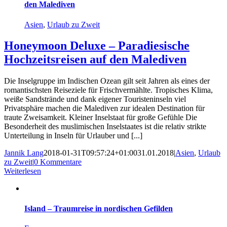
den Malediven
Asien
,
Urlaub zu Zweit
Honeymoon Deluxe – Paradiesische
Hochzeitsreisen auf den Malediven
Die Inselgruppe im Indischen Ozean gilt seit Jahren als eines der
romantischsten Reiseziele für Frischvermählte. Tropisches Klima,
weiße Sandstrände und dank eigener Touristeninseln viel
Privatsphäre machen die Malediven zur idealen Destination für
traute Zweisamkeit. Kleiner Inselstaat für große Gefühle Die
Besonderheit des muslimischen Inselstaates ist die relativ strikte
Unterteilung in Inseln für Urlauber und [...]
Jannik Lang
2018-01-31T09:57:24+01:00
31.01.2018
|
Asien
,
Urlaub
zu Zweit
|
0 Kommentare
Weiterlesen
Island – Traumreise in nordischen Gefilden