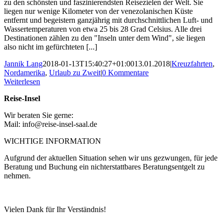
zu den schönsten und faszinierendsten Reisezielen der Welt. Sie
liegen nur wenige Kilometer von der venezolanischen Küste
entfernt und begeistern ganzjährig mit durchschnittlichen Luft- und
Wassertemperaturen von etwa 25 bis 28 Grad Celsius. Alle drei
Destinationen zählen zu den "Inseln unter dem Wind", sie liegen
also nicht im gefürchteten [...]
Jannik Lang
2018-01-13T15:40:27+01:00
13.01.2018
|
Kreuzfahrten
,
Nordamerika
,
Urlaub zu Zweit
|
0 Kommentare
Weiterlesen
Reise-Insel
Wir beraten Sie gerne:
Mail: info@reise-insel-saal.de
WICHTIGE INFORMATION
Aufgrund der aktuellen Situation sehen wir uns gezwungen, für jede
Beratung und Buchung ein nichterstattbares Beratungsentgelt zu
nehmen.
Vielen Dank für Ihr Verständnis!