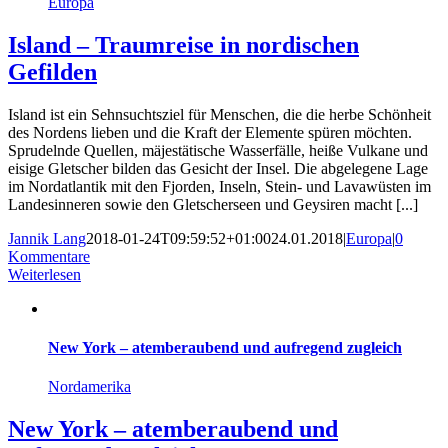
Europa
Island – Traumreise in nordischen
Gefilden
Island ist ein Sehnsuchtsziel für Menschen, die die herbe Schönheit
des Nordens lieben und die Kraft der Elemente spüren möchten.
Sprudelnde Quellen, mäjestätische Wasserfälle, heiße Vulkane und
eisige Gletscher bilden das Gesicht der Insel. Die abgelegene Lage
im Nordatlantik mit den Fjorden, Inseln, Stein- und Lavawüsten im
Landesinneren sowie den Gletscherseen und Geysiren macht [...]
Jannik Lang
2018-01-24T09:59:52+01:00
24.01.2018
|
Europa
|
0
Kommentare
Weiterlesen
New York – atemberaubend und aufregend zugleich
Nordamerika
New York – atemberaubend und